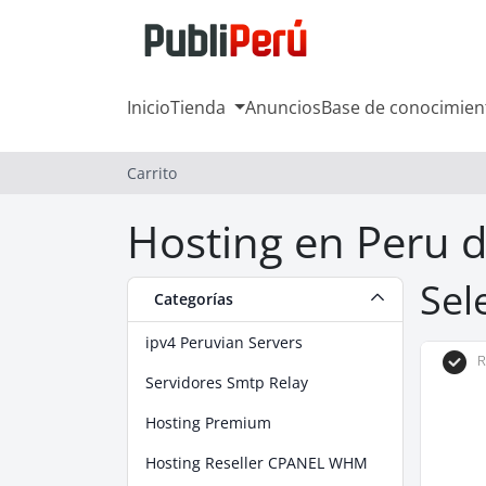
Inicio
Tienda
Anuncios
Base de conocimien
Carrito
Hosting en Peru d
Sel
Categorías
ipv4 Peruvian Servers
R
Servidores Smtp Relay
Hosting Premium
Hosting Reseller CPANEL WHM