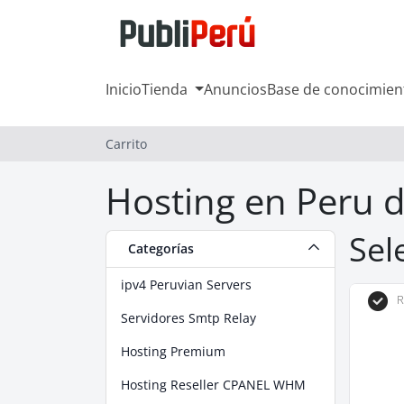
Inicio
Tienda
Anuncios
Base de conocimien
Carrito
Hosting en Peru d
Sel
Categorías
ipv4 Peruvian Servers
R
Servidores Smtp Relay
Hosting Premium
Hosting Reseller CPANEL WHM